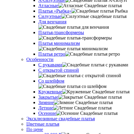
А-силуэтные
Атласные
Платья «Рыбка»
Силуэтные
Для венчания
Платья-трансформеры
Платья минимализм
Платья ретро
Оcобенности
С рукавами
С открытой спиной
Со шлейфом
Кружевные
Закрытые
Зимние
Летние
Осенние
Эксклюзивные свадебные платья
Цветные платья
По цене