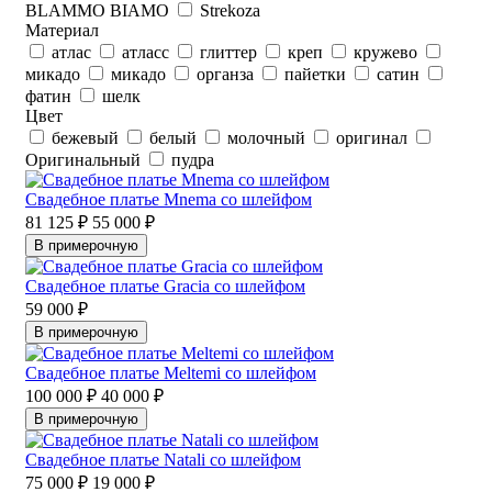
BLAMMO BIAMO
Strekoza
Материал
атлас
атласс
глиттер
креп
кружево
микадо
микадо
органза
пайетки
сатин
фатин
шелк
Цвет
бежевый
белый
молочный
оригинал
Оригинальный
пудра
Свадебное платье Mnema со шлейфом
81 125 ₽
55 000 ₽
В примерочную
Свадебное платье Gracia со шлейфом
59 000 ₽
В примерочную
Свадебное платье Meltemi со шлейфом
100 000 ₽
40 000 ₽
В примерочную
Свадебное платье Natali со шлейфом
75 000 ₽
19 000 ₽