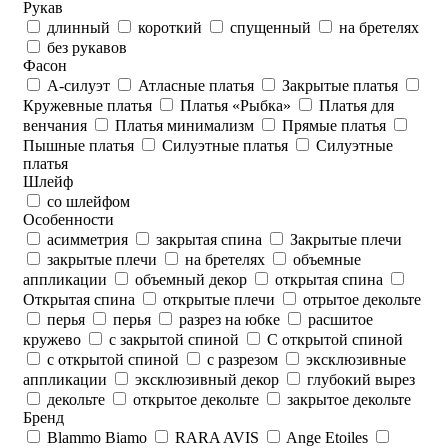
Рукав
длинный
короткий
спущенный
на бретелях
без рукавов
Фасон
А-силуэт
Атласные платья
Закрытые платья
Кружевные платья
Платья «Рыбка»
Платья для
венчания
Платья минимализм
Прямые платья
Пышные платья
Силуэтные платья
Силуэтные
платья
Шлейф
со шлейфом
Особенности
асимметрия
закрытая спина
Закрытые плечи
закрытые плечи
на бретелях
объемные
аппликации
объемный декор
открытая спина
Открытая спина
открытые плечи
отрытое декольте
перья
перья
разрез на юбке
расшитое
кружево
с закрытой спиной
С открытой спиной
с открытой спиной
с разрезом
эксклюзивные
аппликации
эксклюзивный декор
глубокий вырез
декольте
открытое декольте
закрытое декольте
Бренд
Blammo Biamo
RARA AVIS
Ange Etoiles