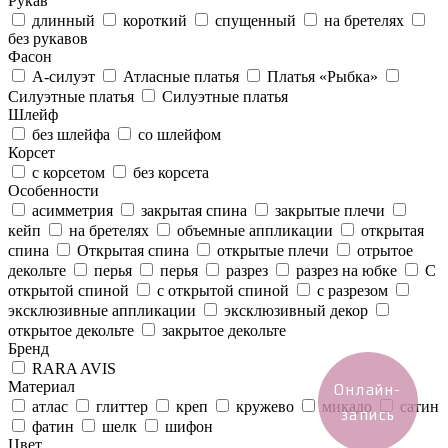
Рукав
длинный
короткий
спущенный
на бретелях
без рукавов
Фасон
А-силуэт
Атласные платья
Платья «Рыбка»
Силуэтные платья
Силуэтные платья
Шлейф
без шлейфа
со шлейфом
Корсет
с корсетом
без корсета
Особенности
асимметрия
закрытая спина
закрытые плечи
кейп
на бретелях
объемные аппликации
открытая
спина
Открытая спина
открытые плечи
отрытое
декольте
перья
перья
разрез
разрез на юбке
С
открытой спиной
с открытой спиной
с разрезом
эксклюзивные аппликации
эксклюзивный декор
открытое декольте
закрытое декольте
Бренд
RARA AVIS
Материал
Онлайн-
атлас
глиттер
креп
кружево
микадо
сатин
запись
фатин
шелк
шифон
Цвет