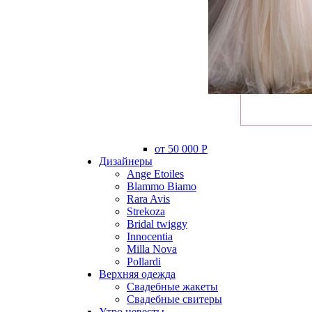
от 50 000 Р
Дизайнеры
Ange Etoiles
Blammo Biamo
Rara Avis
Strekoza
Bridal twiggy
Innocentia
Milla Nova
Pollardi
Верхняя одежда
Свадебные жакеты
Свадебные свитеры
Утро невесты