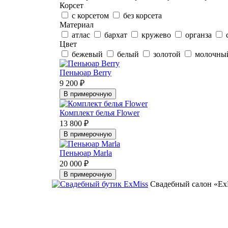
Корсет
с корсетом
без корсета
Материал
атлас
бархат
кружево
органза
Цвет
бежевый
белый
золотой
молочн
Пеньюар Berry
9 200 ₽
В примерочную
Комплект белья Flower
13 800 ₽
В примерочную
Пеньюар Marla
20 000 ₽
В примерочную
Свадебный салон «Ex