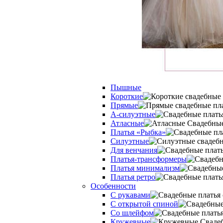
Пышные
Короткие
Прямые
А-силуэтные
Атласные
Платья «Рыбка»
Силуэтные
Для венчания
Платья-трансформеры
Платья минимализм
Платья ретро
Оcобенности
С рукавами
С открытой спиной
Со шлейфом
Кружевные