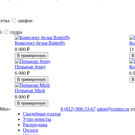
сетка
шифон
ый
пудра
Комплект белья Butterfly
Ко
8 000 ₽
11
В примерочную
В
Пеньюар Jenny
Ко
6 000 ₽
6 
В примерочную
В
Пеньюар Mioli
8 000 ₽
В примерочную
Miss»
8 (812) 900-33-67
salon@exmiss.ru
ул
Свадебные платья
Утро невесты
Распродажа
Оплата