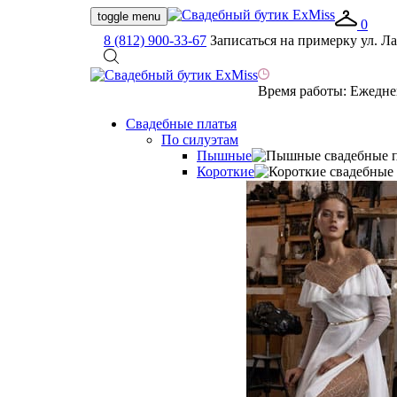
toggle menu
0
8 (812) 900-33-67
Записаться на примерку
ул. Ла
Время работы:
Ежеднев
Свадебные платья
По силуэтам
Пышные
Короткие