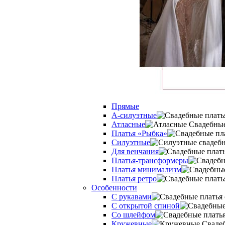
Прямые
А-силуэтные
Атласные
Платья «Рыбка»
Силуэтные
Для венчания
Платья-трансформеры
Платья минимализм
Платья ретро
Оcобенности
С рукавами
С открытой спиной
Со шлейфом
Кружевные