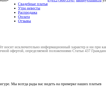
Miss»
8 (812) 900-33-67
salon@exmiss.ru
ул
Свадебные платья
Утро невесты
Распродажа
Оплата
Отзывы
айт носит исключительно информационный характер и ни при к
личной офертой, определяемой положениями Статьи 437 Гражданс
гуре. Мы всегда рады вас видеть на примерке наших платьев