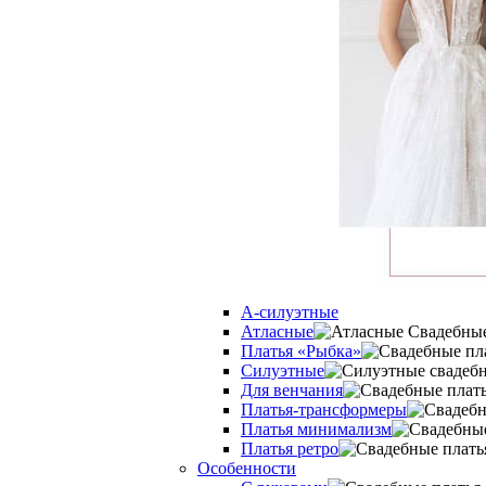
А-силуэтные
Атласные
Платья «Рыбка»
Силуэтные
Для венчания
Платья-трансформеры
Платья минимализм
Платья ретро
Оcобенности