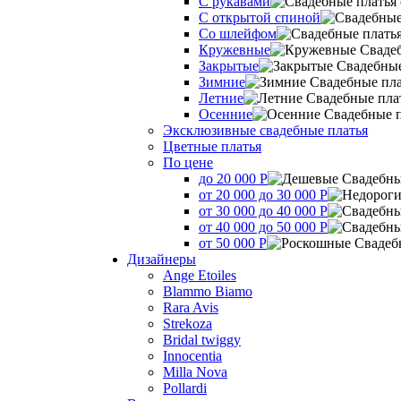
С рукавами
С открытой спиной
Со шлейфом
Кружевные
Закрытые
Зимние
Летние
Осенние
Эксклюзивные свадебные платья
Цветные платья
По цене
до 20 000 Р
от 20 000 до 30 000 Р
от 30 000 до 40 000 Р
от 40 000 до 50 000 Р
от 50 000 Р
Дизайнеры
Ange Etoiles
Blammo Biamo
Rara Avis
Strekoza
Bridal twiggy
Innocentia
Milla Nova
Pollardi