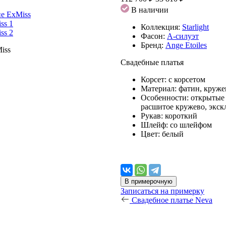
В наличии
Коллекция:
Starlight
Фасон:
А-силуэт
Бренд:
Ange Etoiles
Свадебные платья
Корсет:
с корсетом
Материал:
фатин, круже
Особенности:
открытые 
расшитое кружево, экс
Рукав:
короткий
Шлейф:
со шлейфом
Цвет:
белый
В примерочную
Записаться на примерку
Свадебное платье Neva