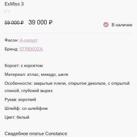
39 000 ₽
59 000 ₽
В наличии
Фасон:
А-силуэт
Бренд:
STREKOZA
Корсет:
с корсетом
Материал:
атлас, микадо, шелк
Особенности:
закрытые плечи, открытое декольте, с открытой
спиной, глубокий вырез
Рукав:
короткий
Шлейф:
со шлейфом
Цвет:
белый
Свадебное платье Constance