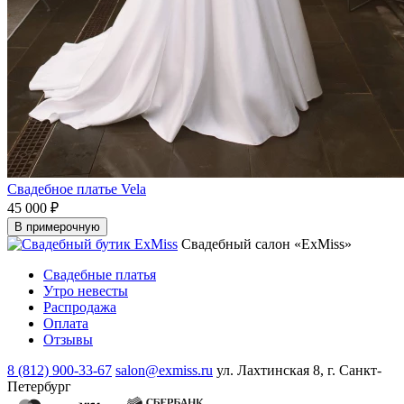
Свадебное платье Vela
45 000 ₽
В примерочную
Свадебный салон «ExMiss»
Свадебные платья
Утро невесты
Распродажа
Оплата
Отзывы
8 (812) 900-33-67
salon@exmiss.ru
ул. Лахтинская 8, г. Санкт-
Петербург