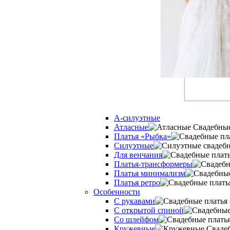
А-силуэтные
Атласные
Платья «Рыбка»
Силуэтные
Для венчания
Платья-трансформеры
Платья минимализм
Платья ретро
Оcобенности
С рукавами
С открытой спиной
Со шлейфом
Кружевные