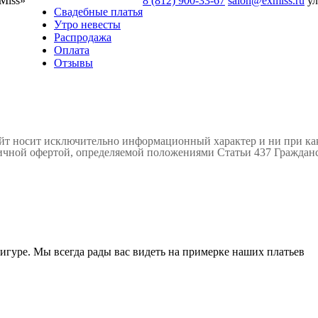
Miss»
8 (812) 900-33-67
salon@exmiss.ru
ул
Свадебные платья
Утро невесты
Распродажа
Оплата
Отзывы
айт носит исключительно информационный характер и ни при к
личной офертой, определяемой положениями Статьи 437 Гражданс
гуре. Мы всегда рады вас видеть на примерке наших платьев