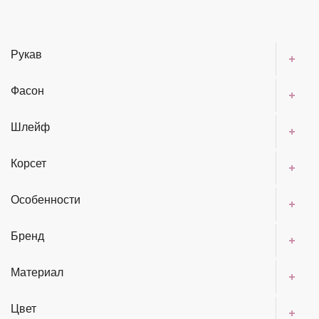
0
Рукав
8 (812) 900-33-67
Фасон
Записаться на примерку
ул. Лахтинская 8, г. Санкт-Петербург
Шлейф
Свадебные платья с
Корсет
длинным рукавом
Особенности
Свадебный салон ExMiss
Свадебные платья
Свадебные платья с длинным рукавом
Бренд
Материал
СВАДЕБНОЕ ПЛАТЬЕ DAKOTA
Цвет